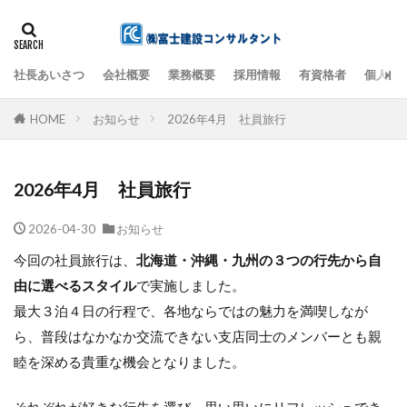
社長あいさつ
会社概要
業務概要
採用情報
有資格者
個人情
検索
HOME
お知らせ
2026年4月 社員旅行
2026年4月 社員旅行
2026-04-30
お知らせ
今回の社員旅行は、
北海道・沖縄・九州の３つの行先から自
由に選べるスタイル
で実施しました。
最大３泊４日の行程で、各地ならではの魅力を満喫しなが
ら、普段はなかなか交流できない支店同士のメンバーとも親
睦を深める貴重な機会となりました。
それぞれが好きな行先を選び、思い思いにリフレッシュでき