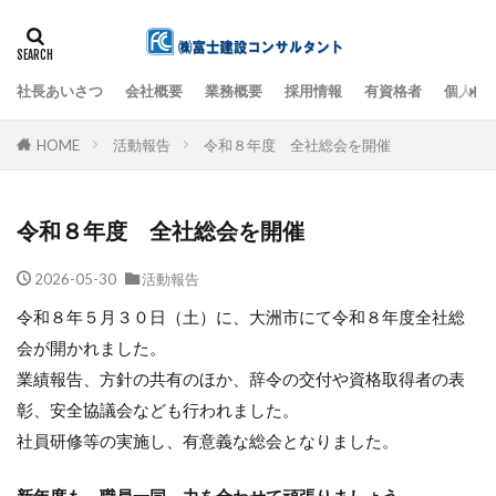
社長あいさつ
会社概要
業務概要
採用情報
有資格者
個人情
検索
HOME
活動報告
令和８年度 全社総会を開催
令和８年度 全社総会を開催
2026-05-30
活動報告
令和８年５月３０日（土）に、大洲市にて令和８年度全社総
会が開かれました。
業績報告、方針の共有のほか、辞令の交付や資格取得者の表
彰、安全協議会なども行われました。
社員研修等の実施し、有意義な総会となりました。
新年度も、職員一同、力を合わせて頑張りましょう。